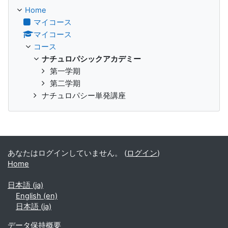
Home
マイコース
マイコース
コース
ナチュロパシックアカデミー
第一学期
第二学期
ナチュロパシー単発講座
あなたはログインしていません。 (
ログイン
)
Home
日本語 ‎(ja)‎
English ‎(en)‎
日本語 ‎(ja)‎
データ保持概要