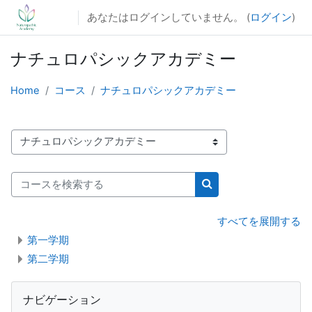
メインコンテンツへスキップする
あなたはログインしていません。 (
ログイン
)
ナチュロパシックアカデミー
Home
コース
ナチュロパシックアカデミー
コースカテゴリ
コースを検索する
コースを検索する
すべてを展開する
第一学期
第二学期
ナビゲーション をスキップする
ナビゲーション