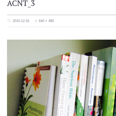
ACNT_3
2015-12-16
640 × 480