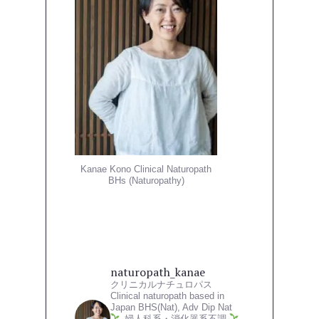
Kanae Kono Clinical Naturopath
BHs (Naturopathy)
naturopath_kanae
クリニカルナチュロパス
Clinical naturopath based in
Japan
BHS(Nat), Adv Dip Nat
婦人科系・消化器系不調