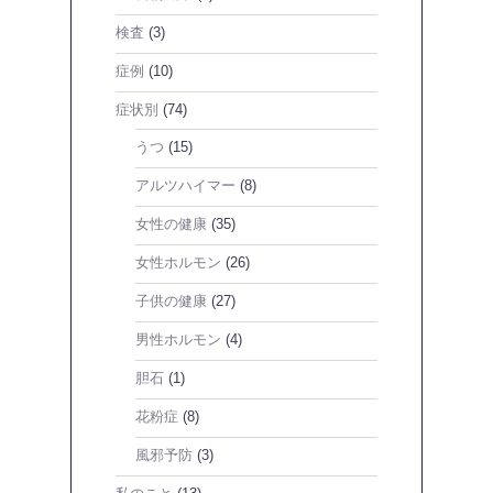
検査
(3)
症例
(10)
症状別
(74)
うつ
(15)
アルツハイマー
(8)
女性の健康
(35)
女性ホルモン
(26)
子供の健康
(27)
男性ホルモン
(4)
胆石
(1)
花粉症
(8)
風邪予防
(3)