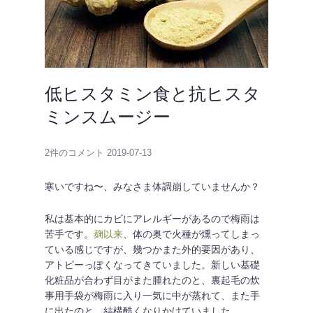
低ヒスタミン食と抗ヒスタ
ミンスムージー
2件のコメント
2019-07-13
寒いですね〜、みなさま体調崩していませんか？
私は基本的にカビにアレルギーがあるので梅雨は
苦手です。
麹以来
、体の奥で火種が燻ってしまっ
ている感じですが、幾つかまた外的要因があり、
アトピーっぽくなってきていました。新しい基礎
化粧品が合わず目がまた腫れたのと、裏起毛の炊
事用手袋が梅雨に入り一気に中が蒸れて、また手
に出たのと。結構酷くなりかけていました。