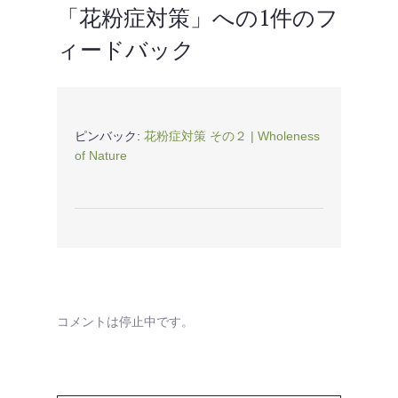
「
花粉症対策
」への1件のフ
ビ
ィードバック
ゲ
ー
シ
ョ
ピンバック:
花粉症対策 その２ | Wholeness
of Nature
ン
コメントは停止中です。