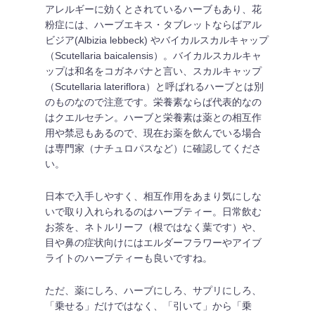
アレルギーに効くとされているハーブもあり、花
粉症には、ハーブエキス・タブレットならばアル
ビジア(Albizia lebbeck) やバイカルスカルキャップ
（Scutellaria baicalensis）。バイカルスカルキャ
ップは和名をコガネバナと言い、スカルキャップ
（Scutellaria lateriflora）と呼ばれるハーブとは別
のものなので注意です。栄養素ならば代表的なの
はクエルセチン。ハーブと栄養素は薬との相互作
用や禁忌もあるので、現在お薬を飲んでいる場合
は専門家（ナチュロパスなど）に確認してくださ
い。
日本で入手しやすく、相互作用をあまり気にしな
いで取り入れられるのはハーブティー。日常飲む
お茶を、ネトルリーフ（根ではなく葉です）や、
目や鼻の症状向けにはエルダーフラワーやアイブ
ライトのハーブティーも良いですね。
ただ、薬にしろ、ハーブにしろ、サプリにしろ、
「乗せる」だけではなく、「引いて」から「乗