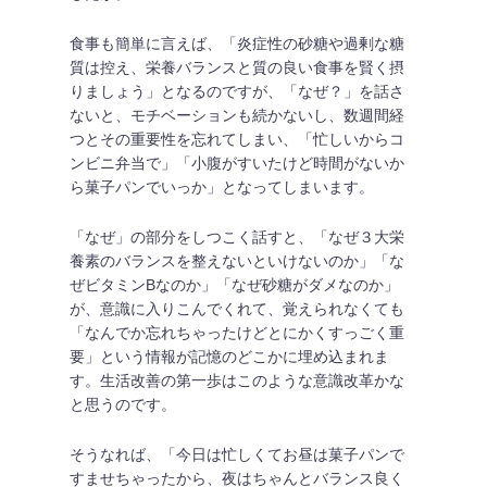
食事も簡単に言えば、「炎症性の砂糖や過剰な糖
質は控え、栄養バランスと質の良い食事を賢く摂
りましょう」となるのですが、「なぜ？」を話さ
ないと、モチベーションも続かないし、数週間経
つとその重要性を忘れてしまい、「忙しいからコ
ンビニ弁当で」「小腹がすいたけど時間がないか
ら菓子パンでいっか」となってしまいます。
「なぜ」の部分をしつこく話すと、「なぜ３大栄
養素のバランスを整えないといけないのか」「な
ぜビタミンBなのか」「なぜ砂糖がダメなのか」
が、意識に入りこんでくれて、覚えられなくても
「なんでか忘れちゃったけどとにかくすっごく重
要」という情報が記憶のどこかに埋め込まれま
す。生活改善の第一歩はこのような意識改革かな
と思うのです。
そうなれば、「今日は忙しくてお昼は菓子パンで
すませちゃったから、夜はちゃんとバランス良く