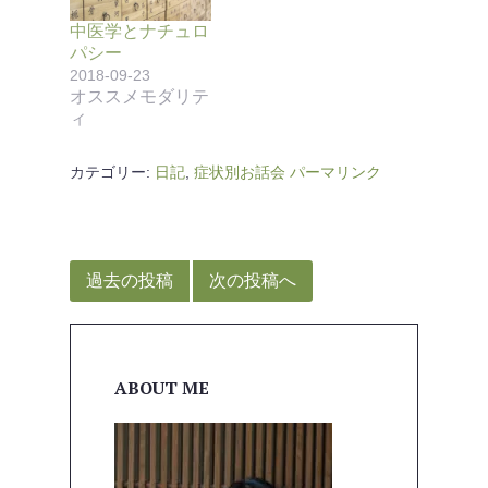
中医学とナチュロ
パシー
2018-09-23
オススメモダリテ
ィ
カテゴリー:
日記
,
症状別お話会
パーマリンク
投
稿
過去の投稿
次の投稿へ
ナ
ビ
ゲ
ABOUT ME
ー
シ