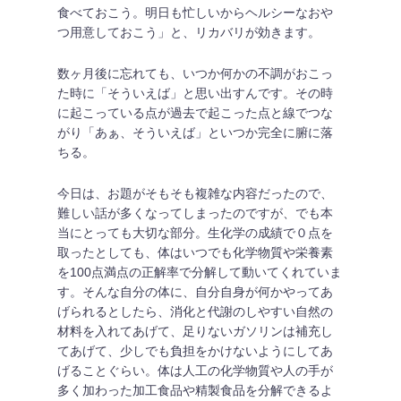
食べておこう。明日も忙しいからヘルシーなおや
つ用意しておこう」と、リカバリが効きます。
数ヶ月後に忘れても、いつか何かの不調がおこっ
た時に「そういえば」と思い出すんです。その時
に起こっている点が過去で起こった点と線でつな
がり「あぁ、そういえば」といつか完全に腑に落
ちる。
今日は、お題がそもそも複雑な内容だったので、
難しい話が多くなってしまったのですが、でも本
当にとっても大切な部分。生化学の成績で０点を
取ったとしても、体はいつでも化学物質や栄養素
を100点満点の正解率で分解して動いてくれていま
す。そんな自分の体に、自分自身が何かやってあ
げられるとしたら、消化と代謝のしやすい自然の
材料を入れてあげて、足りないガソリンは補充し
てあげて、少しでも負担をかけないようにしてあ
げることぐらい。体は人工の化学物質や人の手が
多く加わった加工食品や精製食品を分解できるよ