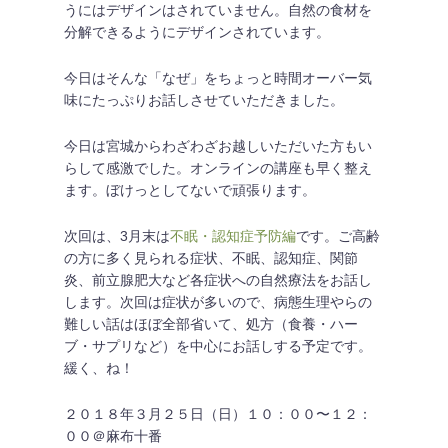
うにはデザインはされていません。自然の食材を
分解できるようにデザインされています。
今日はそんな「なぜ」をちょっと時間オーバー気
味にたっぷりお話しさせていただきました。
今日は宮城からわざわざお越しいただいた方もい
らして感激でした。オンラインの講座も早く整え
ます。ぼけっとしてないで頑張ります。
次回は、3月末は
不眠・認知症予防編
です。ご高齢
の方に多く見られる症状、不眠、認知症、関節
炎、前立腺肥大など各症状への自然療法をお話し
します。次回は症状が多いので、病態生理やらの
難しい話はほぼ全部省いて、処方（食養・ハー
ブ・サプリなど）を中心にお話しする予定です。
緩く、ね！
２０１８年３月２５日（日）１０：００〜１２：
００＠麻布十番