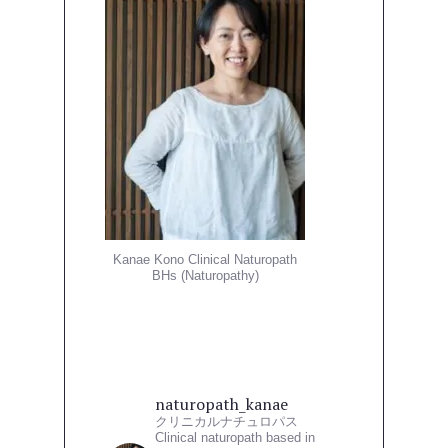
ョ
ン
Kanae Kono Clinical Naturopath
BHs (Naturopathy)
naturopath_kanae
クリニカルナチュロパス
Clinical naturopath based in