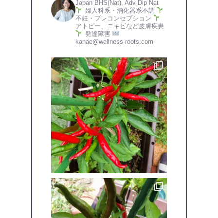
Japan
BHS(Nat), Adv Dip Nat
婦人科系・消化器系不調
不妊・プレコンセプション
アトピー、ニキビなど皮膚疾患
発達障害
kanae@wellness-roots.com