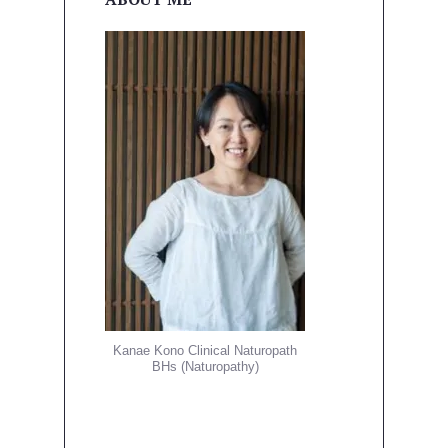
ー
シ
ョ
ン
Kanae Kono Clinical Naturopath
BHs (Naturopathy)