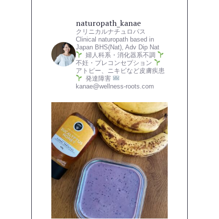
naturopath_kanae
クリニカルナチュロパス
Clinical naturopath based in
Japan
BHS(Nat), Adv Dip Nat
婦人科系・消化器系不調
不妊・プレコンセプション
アトピー、ニキビなど皮膚疾患
発達障害
kanae@wellness-roots.com