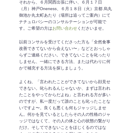
それから、６月関西出張に伴い、６月１７日
（月）神戸Oneness、６月１８日（火）京都 烏丸
御池か丸太町あたり（場所は追ってご案内）にて
ナチュロパシーのコンサルテーションが可能で
す。ご希望の方は
お問い合わせ
くださいませ。
以前コンサルを受けてくださった方も「全然食事
改善できてないから会えない〜」などとおっしゃ
らずご連絡ください。できてないことを叱ったり
しません、一緒にできる方法、または代わりに何
かで補充する方法を探しましょう。
よくね、「言われたことができてないから顔見せ
できない。叱られるんじゃないか、まずは言われ
たことをやってからだよね」と言われる方が多い
のですが、私一度だって誰のことも叱ったことな
いですよ〜。良くも悪くも何もジャッジしませ
ん。何かを見ているとしたらその人の性格のジャ
ッジではなくて、その人の体と心の状態の繋がり
だけ。そしてできないことをほじくるのではな