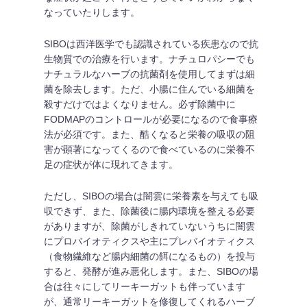
なっていたりします。
SIBOは西洋医学でも認識されている疾患なので抗
生物質での治療を行います。ナチュロパシーでも
ナチュラルなハーブの抗菌剤を使用してまずは細
菌を除去します。ただ、小腸に住んでいる細菌を
殺すだけではよくなりません。必ず除菌中に
FODMAPのコントロールが必要になるので食事療
法が必須です。また、酷くなると栄養の吸収の阻
害が顕著になってくるので食べているのに栄養不
足の症状が体に現れてきます。
ただし、SIBOの場合は闇雲に栄養素を与えても吸
収できず、また、除菌後に腸内環境を整える必要
がありますが、除菌がしきれていないうちに闇雲
にプロバイオティクスや主にプレバイオティクス
（食物繊維など腸内細菌の餌になるもの）を投与
すると、発酵が進み悪化します。また、SIBOの場
合は往々にしてリーキーガットも伴っています
が、通常リーキーガットを修復してくれるハーブ