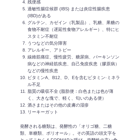
残便感
過敏性腸症候群 (IBS) または炎症性腸疾患
(IBD)がある
グルテン、カゼイン（乳製品）、乳糖、果糖の
食物不耐症（遅延性食物アレルギー）、特にヒ
スタミン不耐症
うつなどの気分障害
アレルギー、アトピー
線維筋痛症、慢性疲労、糖尿病、パーキンソン
病などの神経筋疾患、自己免疫疾患（膠原病）
などの慢性疾患
ビタミンA、B12、D、Eを含むビタミン·ミネラ
ル不足
脂質の吸収不全 (脂肪便：白色または色が薄
く、大きな塊で、軽く、匂いのある便）
酒さまたはその他の皮膚の湿疹
リーキーガット
発酵される糖類は、発酵性の「オリゴ糖、二糖
類、単糖類、ポリオール」。その英語の頭文字を