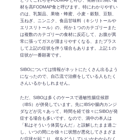
とってこれらをFODMAPと呼び、発酵性の高い食
材を高FODMAP食と呼びます。特にわかりやすい
のは、乳製品、果物・蜂蜜、小麦・穀類、豆類、
玉ねぎ、ニンニク、食品甘味料（キシリトールや
エリスリトール）の、何か１つのカテゴリーまた
は複数のカテゴリーの食材に反応して、お腹が異
常に張ってガスが溜まりやすくなる、またプラス
して上記の症状を伴う場合もあります。上記１の
症状が一番顕著です。
SIBOについては情報がネットにたくさん出るよう
になったので、自己流で治療をしている人もたく
さんいるかもしれません。
ただ、SIBOは多くのケースで過敏性腸症候群
（IBS）が併発しています。先にIBSや腸内カンジ
ダなどが元々あって、時間を経て徐々にSIBOが発
症する場合も多いです。なので、渦中の本人は
「私はそういう体質なんだ」と誤解したまま過ご
し、いつの間にか徐々に状態が悪化してさまざま
な症状が起こり、何をどうしていいかわからなく