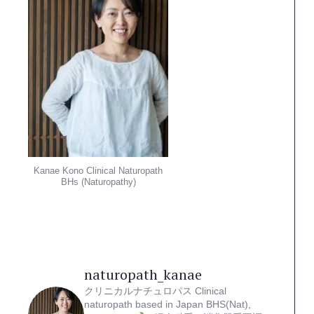
Kanae Kono Clinical Naturopath
BHs (Naturopathy)
naturopath_kanae
クリニカルナチュロパス
Clinical
naturopath based in Japan
BHS(Nat),