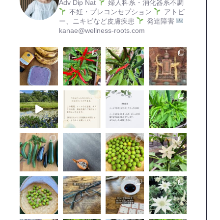
Adv Dip Nat
婦人科系・消化器系不調
不妊・プレコンセプション
アトピ
ー、ニキビなど皮膚疾患
発達障害
kanae@wellness-roots.com