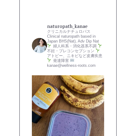
naturopath_kanae
クリニカルナチュロパス
Clinical naturopath based in
Japan
BHS(Nat), Adv Dip Nat
婦人科系・消化器系不調
不妊・プレコンセプション
アトピー、ニキビなど皮膚疾患
発達障害
kanae@wellness-roots.com