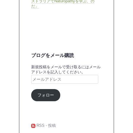
ストラリアでNaturopathyを学ぶ、の
だ」
ブログをメール購読
新規投稿をメールで受け取るにはメール
アドレスを記入してください。
メ
ー
ル
ア
フォロー
ド
レ
ス
RSS - 投稿