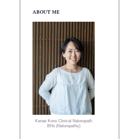
ビ
ゲ
ABOUT ME
ー
シ
ョ
ン
Kanae Kono Clinical Naturopath
BHs (Naturopathy)