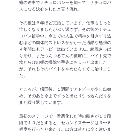
癒の途中でナチュロパシーを知って、ナチュロパ
スになる決心をしたと言う流れ。
その後は６年ほど完治しています。仕事ももっと
忙しくなりましたがぶり返さず、その後のナチュ
ロパス留学中、今までの人生で精神を引きずり込
むほどの肉体的ストレスがかかった過酷な勉強の
４年間にもアトピーは出ていません。綺麗さっぱ
り治り、またつんつるてんの皮膚に。バイト先で
埃だらけの棚の掃除で手先にちょっと出ました
が、それもそのバイトをやめたらすぐに治りまし
た。
ところが、帰国後、１週間でアトピーが少し出始
め、そのあと今までずっと出たり引っ込んだりを
また繰り返しています。
最初のステージで一番悪化した時の酷さが１０段
階で１０だとすると、セカンドステージは３〜６
程度を行ったり来たり。出方は昔とは全く違いま