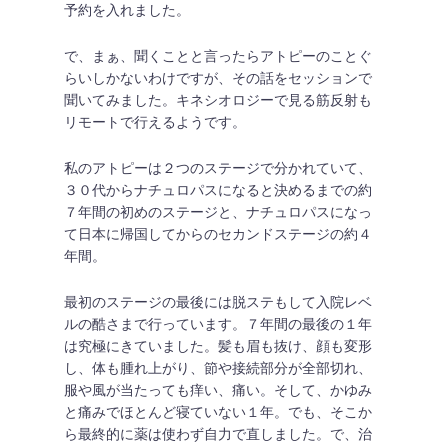
予約を入れました。
で、まぁ、聞くことと言ったらアトピーのことぐ
らいしかないわけですが、その話をセッションで
聞いてみました。キネシオロジーで見る筋反射も
リモートで行えるようです。
私のアトピーは２つのステージで分かれていて、
３０代からナチュロパスになると決めるまでの約
７年間の初めのステージと、ナチュロパスになっ
て日本に帰国してからのセカンドステージの約４
年間。
最初のステージの最後には脱ステもして入院レベ
ルの酷さまで行っています。７年間の最後の１年
は究極にきていました。髪も眉も抜け、顔も変形
し、体も腫れ上がり、節や接続部分が全部切れ、
服や風が当たっても痒い、痛い。そして、かゆみ
と痛みでほとんど寝ていない１年。でも、そこか
ら最終的に薬は使わず自力で直しました。で、治