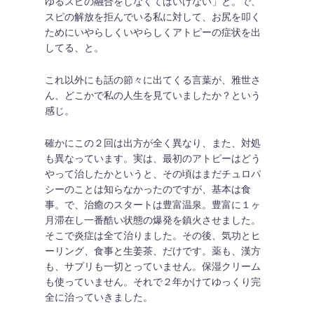
ゆるスピの融合をしなくてはいけない」と。で、
スピの解放を拒んでいる私に対して、お尻を叩く
ためにいやらしくいやらしくアトピーの症状を出
してる、と。
これ以外にも話の節々に出てくる言葉が、雅世さ
ん、どこかで私の人生を見ていましたか？という
感じ。
確かにこの２回は出方が全く異なり、また、対処
も異なっています。実は、最初のアトピーはどう
やって治したかというと、その頃はまだチュロパ
シーのことは知らなかったのですが、基本は食
事。で、治癒のスタートは豊富温泉。豊富に１ヶ
月滞在し一番酷い状態の爆発を鎮火させました。
そこで炎症は全て治りました。その後、気功とヒ
ーリング、食事と生姜茶、だけです。薬も、漢方
も、サプリも一切とっていません。保湿クリーム
も使っていません。それで２年かけてゆっくり完
全に治っていきました。