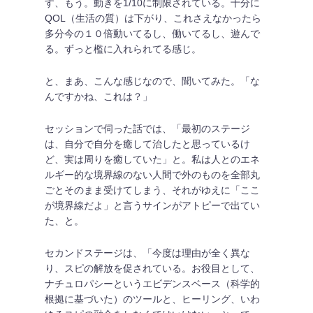
す、もう。動きを1/10に制限されている。十分に
QOL（生活の質）は下がり、これさえなかったら
多分今の１０倍動いてるし、働いてるし、遊んで
る。ずっと檻に入れられてる感じ。
と、まあ、こんな感じなので、聞いてみた。「な
んですかね、これは？」
セッションで伺った話では、「最初のステージ
は、自分で自分を癒して治したと思っているけ
ど、実は周りを癒していた」と。私は人とのエネ
ルギー的な境界線のない人間で外のものを全部丸
ごとそのまま受けてしまう、それがゆえに「ここ
が境界線だよ」と言うサインがアトピーで出てい
た、と。
セカンドステージは、「今度は理由が全く異な
り、スピの解放を促されている。お役目として、
ナチュロパシーというエビデンスベース（科学的
根拠に基づいた）のツールと、ヒーリング、いわ