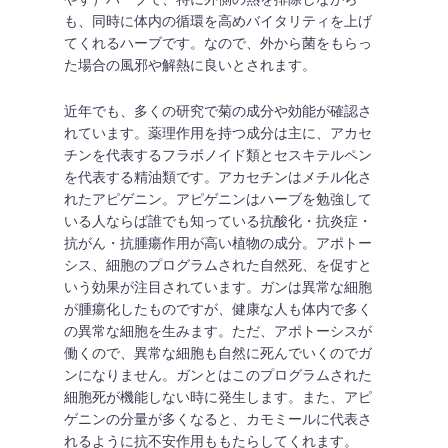
も、同時に体内の循環を高めバイタリティを上げ
てくれるハーブです。なので、外から菌をもらっ
た場合の風邪や解熱に良いとされます。
近年でも、多くの研究で菊の成分や効能が確認さ
れています。薬理作用を持つ成分は主に、アカセ
チンを代表するフラボノイド類とセスキテルペン
を代表する精油類です。アカセチンはメチル化さ
れたアピゲニン。アピゲニンはハーブを勉強して
いる人ならば誰でも知っている抗酸化・抗炎症・
抗がん・抗腫瘍作用が高い植物の成分。アポトー
シス、細胞のプログラムされた自然死、を促すと
いう効果が注目されています。ガンは異常な細胞
が腫瘍化したものですが、健康な人も体内で多く
の異常な細胞を生みます。ただ、アポトーシスが
働くので、異常な細胞も自然に死んでいくのでガ
ンになりません。ガンとはこのプログラムされた
細胞死が機能しない時に発生します。また、アピ
ゲニンの分量が多くなると、カモミールに代表さ
れるように抗不安作用ももたらしてくれます。