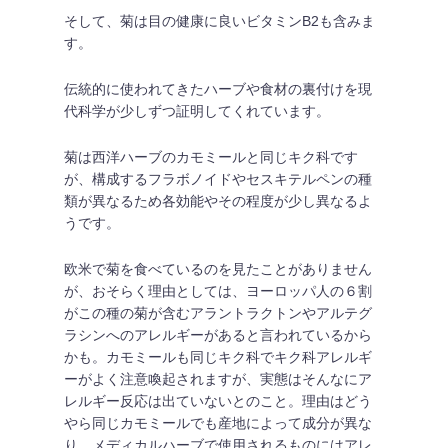
そして、菊は目の健康に良いビタミンB2も含みま
す。
伝統的に使われてきたハーブや食材の裏付けを現
代科学が少しずつ証明してくれています。
菊は西洋ハーブのカモミールと同じキク科です
が、構成するフラボノイドやセスキテルペンの種
類が異なるため各効能やその程度が少し異なるよ
うです。
欧米で菊を食べているのを見たことがありません
が、おそらく理由としては、ヨーロッパ人の６割
がこの種の菊が含むアラントラクトンやアルテグ
ラシンへのアレルギーがあると言われているから
かも。カモミールも同じキク科でキク科アレルギ
ーがよく注意喚起されますが、実態はそんなにア
レルギー反応は出ていないとのこと。理由はどう
やら同じカモミールでも産地によって成分が異な
り、メディカルハーブで使用されるものにはアレ