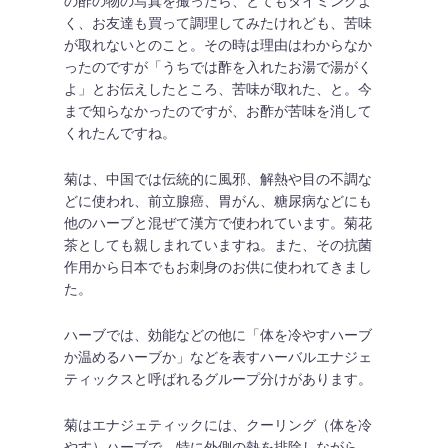
の酢の物の写真を撮ったら、とてもタイミングよ
く、お友達も買って調理してみたけれども、苦味
が取れないとのこと。その時は理由はわからなか
ったのですが「うちでは酢を入れたお湯で湯がく
よ」とお伝えしたところ、苦味が取れた、と。今
まで知らなかったのですが、お酢が苦味を消して
くれたんですね。
菊は、中国では伝統的に風邪、解熱や目の不調な
どに使われ、前立腺癌、胃がん、糖尿病などにも
他のハーブと混ぜて漢方で使われています。菊花
茶としても親しまれていますね。また、その抗菌
作用から日本でもお刺身のお供に使われてきまし
た。
ハーブでは、効能などの他に「体を冷やすハーブ
か温めるハーブか」などを表すハーバルエナジェ
ティックスと呼ばれるグループ分けがあります。
菊はエナジェティックには、クーリング（体を冷
やす）ハーブで、特に外側の熱を排除しながら