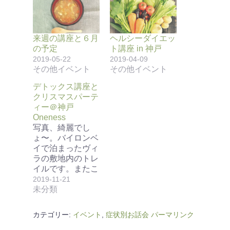
来週の講座と６月
ヘルシーダイエッ
の予定
ト講座 in 神戸
2019-05-22
2019-04-09
その他イベント
その他イベント
デトックス講座と
クリスマスパーテ
ィー＠神戸
Oneness
写真、綺麗でし
ょ〜。バイロンベ
イで泊まったヴィ
ラの敷地内のトレ
イルです。またこ
こに行きたい！
2019-11-21
と、想…
未分類
カテゴリー:
イベント
,
症状別お話会
パーマリンク