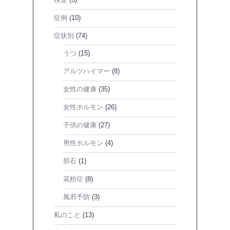
検査
(3)
症例
(10)
症状別
(74)
うつ
(15)
アルツハイマー
(8)
女性の健康
(35)
女性ホルモン
(26)
子供の健康
(27)
男性ホルモン
(4)
胆石
(1)
花粉症
(8)
風邪予防
(3)
私のこと
(13)