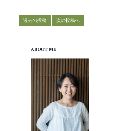
投
稿
過去の投稿
次の投稿へ
ナ
ビ
ゲ
ABOUT ME
ー
シ
ョ
ン