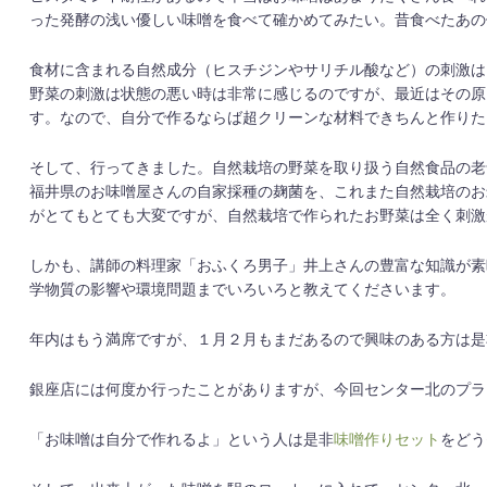
った発酵の浅い優しい味噌を食べて確かめてみたい。昔食べたあの
食材に含まれる自然成分（ヒスチジンやサリチル酸など）の刺激は
野菜の刺激は状態の悪い時は非常に感じるのですが、最近はその原
す。なので、自分で作るならば超クリーンな材料できちんと作りた
そして、行ってきました。自然栽培の野菜を取り扱う自然食品の老
福井県のお味噌屋さんの自家採種の麹菌を、これまた自然栽培のお
がとてもとても大変ですが、自然栽培で作られたお野菜は全く刺激
しかも、講師の料理家「おふくろ男子」井上さんの豊富な知識が素
学物質の影響や環境問題までいろいろと教えてくださいます。
年内はもう満席ですが、１月２月もまだあるので興味のある方は是
銀座店には何度か行ったことがありますが、今回センター北のプラ
「お味噌は自分で作れるよ」という人は是非
味噌作りセット
をどう