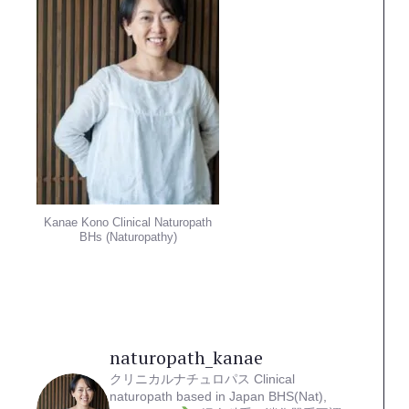
Kanae Kono Clinical Naturopath
BHs (Naturopathy)
naturopath_kanae
クリニカルナチュロパス
Clinical
naturopath based in Japan
BHS(Nat),