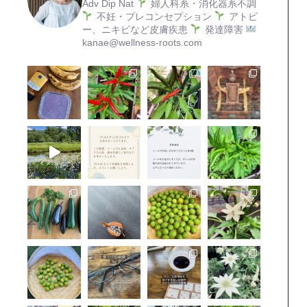
Adv Dip Nat
婦人科系・消化器系不調
不妊・プレコンセプション
アトピ
ー、ニキビなど皮膚疾患
発達障害
kanae@wellness-roots.com