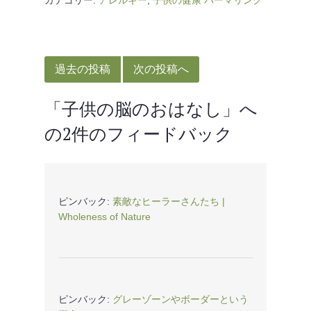
投
稿
過去の投稿
次の投稿へ
ナ
「
子供の脳のおはなし
」へ
ビ
の2件のフィードバック
ゲ
ー
シ
ョ
ピンバック:
素敵なヒーラーさんたち |
Wholeness of Nature
ン
ピンバック:
グレーゾーンやボーダーという