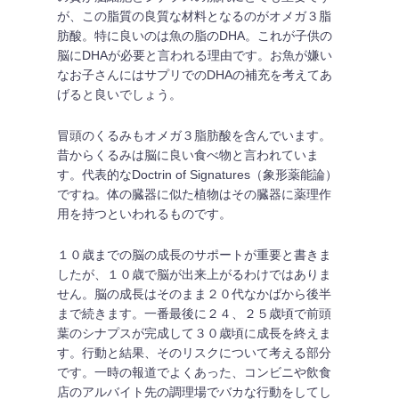
が、この脂質の良質な材料となるのがオメガ３脂
肪酸。特に良いのは魚の脂のDHA。これが子供の
脳にDHAが必要と言われる理由です。お魚が嫌い
なお子さんにはサプリでのDHAの補充を考えてあ
げると良いでしょう。
冒頭のくるみもオメガ３脂肪酸を含んでいます。
昔からくるみは脳に良い食べ物と言われていま
す。代表的なDoctrin of Signatures（象形薬能論）
ですね。体の臓器に似た植物はその臓器に薬理作
用を持つといわれるものです。
１０歳までの脳の成長のサポートが重要と書きま
したが、１０歳で脳が出来上がるわけではありま
せん。脳の成長はそのまま２０代なかばから後半
まで続きます。一番最後に２４、２５歳頃で前頭
葉のシナプスが完成して３０歳頃に成長を終えま
す。行動と結果、そのリスクについて考える部分
です。一時の報道でよくあった、コンビニや飲食
店のアルバイト先の調理場でバカな行動をしてし