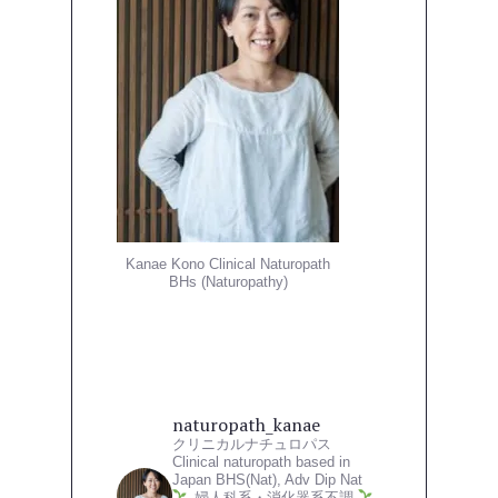
Kanae Kono Clinical Naturopath
BHs (Naturopathy)
naturopath_kanae
クリニカルナチュロパス
Clinical naturopath based in
Japan
BHS(Nat), Adv Dip Nat
婦人科系・消化器系不調