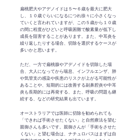
扁桃肥大やアデノイドは５〜６歳を最大に肥大
し、１０歳ぐらいになるにつれ徐々に小さくなっ
ていくと言われていますが、この５歳から１０歳
の間に程度がひどいと呼吸困難で酸素量が低下し
成長を阻害することがあります。また、中耳炎を
繰り返したりする場合、切除を選択するケースが
多いかと思います。
ただ、一方で扁桃腺やアデノイドを切除した場
合、大人になってから喘息、インフルエンザ、肺
や気管支の感染や疾患のリスクが上がる可能性が
あることや、短期的には改善する副鼻腔炎や中耳
炎も長期的には再発する、また、呼吸の問題も継
続する、などの研究結果も出ています。
オーストラリアでは医師に切除を勧められても
「できれば手術させたくない」と自然療法を望む
親御さんも多いです。親御さんが「手術をさせた
くない」と望む場合は、ナチュロパスはまずは自