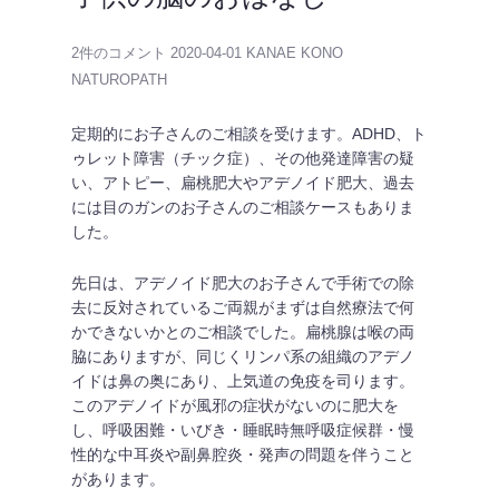
2件のコメント
2020-04-01
KANAE KONO
NATUROPATH
定期的にお子さんのご相談を受けます。ADHD、ト
ゥレット障害（チック症）、その他発達障害の疑
い、アトピー、扁桃肥大やアデノイド肥大、過去
には目のガンのお子さんのご相談ケースもありま
した。
先日は、アデノイド肥大のお子さんで手術での除
去に反対されているご両親がまずは自然療法で何
かできないかとのご相談でした。扁桃腺は喉の両
脇にありますが、同じくリンパ系の組織のアデノ
イドは鼻の奥にあり、上気道の免疫を司ります。
このアデノイドが風邪の症状がないのに肥大を
し、呼吸困難・いびき・睡眠時無呼吸症候群・慢
性的な中耳炎や副鼻腔炎・発声の問題を伴うこと
があります。