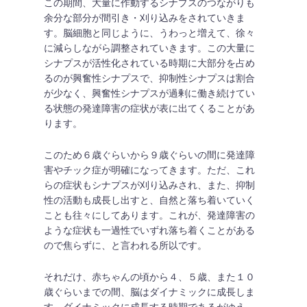
この期間、大量に作動するシナプスのつながりも
余分な部分が間引き・刈り込みをされていきま
す。脳細胞と同じように、うわっと増えて、徐々
に減らしながら調整されていきます。この大量に
シナプスが活性化されている時期に大部分を占め
るのが興奮性シナプスで、抑制性シナプスは割合
が少なく、興奮性シナプスが過剰に働き続けてい
る状態の発達障害の症状が表に出てくることがあ
ります。
このため６歳ぐらいから９歳ぐらいの間に発達障
害やチック症が明確になってきます。ただ、これ
らの症状もシナプスが刈り込みされ、また、抑制
性の活動も成長し出すと、自然と落ち着いていく
ことも往々にしてあります。これが、発達障害の
ような症状も一過性でいずれ落ち着くことがある
ので焦らずに、と言われる所以です。
それだけ、赤ちゃんの頃から４、５歳、また１０
歳ぐらいまでの間、脳はダイナミックに成長しま