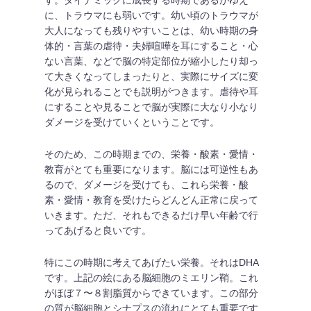
す。ダイナミックに成長する時期であるがゆえ
に、トラウマにも弱いです。幼い頃のトラウマが
大人になっても残りやすいことは、幼い時期の身
体的・言葉の虐待・夫婦喧嘩を耳にすること・心
ない言葉、などで脳の特定部位が縮小したり却っ
て大きくなってしまったりと、実際にサイズに変
化が見られることでも説明がつきます。虐待や耳
にすることや見ることで脳が実際に大なり小なり
ダメージを受けていくということです。
そのため、この時期までの、栄養・酸素・愛情・
教育がとても重要になります。脳には可逆性もあ
るので、ダメージを受けても、これら栄養・酸
素・愛情・教育を受けたらどんどん正常に戻って
いきます。ただ、それもできるだけ早い年齢で行
ってあげると良いです。
特にこの時期に考えてあげたい栄養。それはDHA
です。上記の絵にある脳細胞のミエリン鞘。これ
がほぼ７〜８割脂質からできています。この部分
の質が脳細胞とシナプスの流れにとても重要です