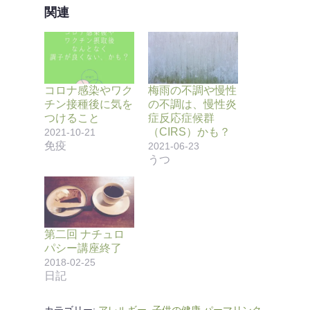
関連
コロナ感染やワク
梅雨の不調や慢性
チン接種後に気を
の不調は、慢性炎
つけること
症反応症候群
（CIRS）かも？
2021-10-21
免疫
2021-06-23
うつ
第二回 ナチュロ
パシー講座終了
2018-02-25
日記
カテゴリー:
アレルギー
,
子供の健康
パーマリンク