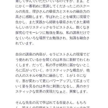
通して学んでいただいているのですが、まぁ、と
にかく一番初めに受講してくださったこのスクー
ルの先生、理沙さんの吸収力とスキルの融合力の
高さに感動します。学ばれたことを確実に現場で
生かし、また実践から経験を吸収されてきた素晴
らしいホリスティックセラピストさん。飽くなき
探究心でモーレツに勉強を重ね、私の講座だけで
なくいろいろな場所でお勉強され、知識を融合さ
れています。
自分の講座の内容が、セラピストさんの現場でど
う使われているかを聞くのは本当に新鮮でわくわ
くします。だって、私の手が絶対に届かないとこ
ろに広がっていく。ホリスティックな概念が、他
の人のスキルや魅力に融合して、１が１０にな
り、形が変わって更にパワーアップして広まって
いく姿を見るのは本当に刺激になるし、真のホリ
スティックな世界の実現だなぁと、興奮します。
そんな先生の元で学ばれてる生徒さん。もちろ
ん、皆さんの目指すところはホリスティックケア