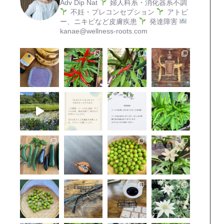
Adv Dip Nat
婦人科系・消化器系不調
不妊・プレコンセプション
アトピ
ー、ニキビなど皮膚疾患
発達障害
kanae@wellness-roots.com