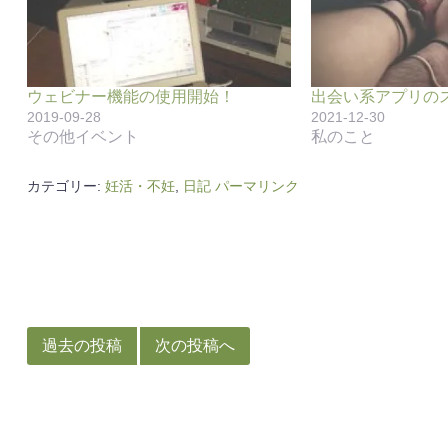
ウェビナー機能の使用開始！
出会い系アプリの
2019-09-28
2021-12-30
その他イベント
私のこと
カテゴリー:
妊活・不妊
,
日記
パーマリンク
投
稿
過去の投稿
次の投稿へ
ナ
ビ