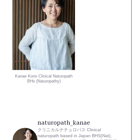
Kanae Kono Clinical Naturopath
BHs (Naturopathy)
naturopath_kanae
クリニカルナチュロパス
Clinical
naturopath based in Japan
BHS(Nat),