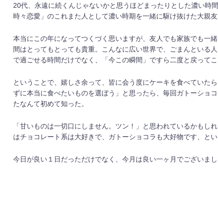
20代、永遠に続くんじゃないかと思うほどまったりとした濃い時
時々恋愛」のこれまた人として濃い時期を一緒に駆け抜けた大親友
本当にこの年になってつくづく思いますが、友人でも家族でも一緒
間はとってもとっても貴重。こんなに広い世界で、ごまんといる人
で過ごせる時間だけでなく、「今この瞬間」ですら二度と戻ってこ
ということで、嬉しさ余って、皆に会う度にケーキを食べていたら
ずに本当に食べたいものを選ぼう」と思ったら、毎回ガトーショコ
たなんて初めて知った。
「甘いものは一切口にしません。ツン！」と思われているかもしれ
はチョコレート系は大好きで、ガトーショコラも大好物です、とい
今日が良い１日だっただけでなく、今月は良い一ヶ月でございまし