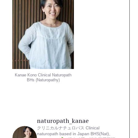
Kanae Kono Clinical Naturopath
BHs (Naturopathy)
naturopath_kanae
クリニカルナチュロパス
Clinical
naturopath based in Japan
BHS(Nat),