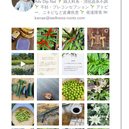
Adv Dip Nat
婦人科系・消化器系不調
不妊・プレコンセプション
アトピ
ー、ニキビなど皮膚疾患
発達障害
kanae@wellness-roots.com