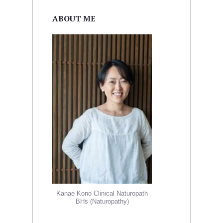
ビ
ゲ
ABOUT ME
ー
シ
ョ
ン
Kanae Kono Clinical Naturopath
BHs (Naturopathy)