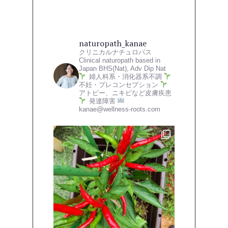
naturopath_kanae
クリニカルナチュロパス
Clinical naturopath based in
Japan
BHS(Nat), Adv Dip Nat
婦人科系・消化器系不調
不妊・プレコンセプション
アトピー、ニキビなど皮膚疾患
発達障害
kanae@wellness-roots.com